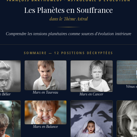
FRANÇOIS BARTHOMEUF · ASTROLOGIE D'ÉVOLUTION
Les Planètes en Souffrance
dans le Thème Astral
Comprendre les tensions planétaires comme sources d'évolution intérieure
SOMMAIRE — 12 POSITIONS DÉCRYPTÉES
Vénus e
Mars en Taureau
n Bélier
Mars en Cancer
Mars en Balance