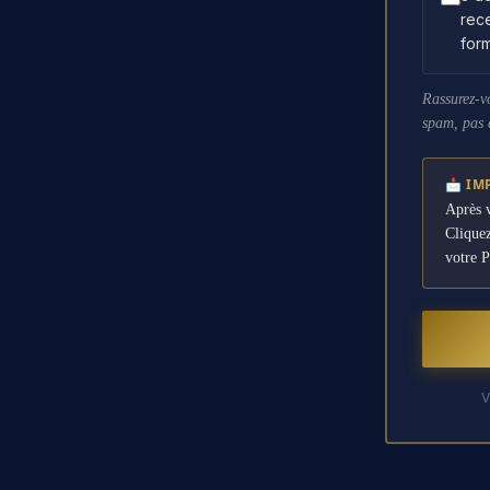
rece
form
Rassurez-vo
spam, pas d
📩 IM
Après 
Cliquez
votre 
V