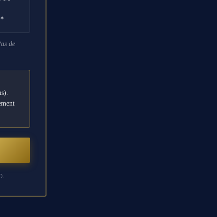
 *
Pas de
s).
tement
D.