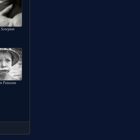
 Scorpion
n Poissons