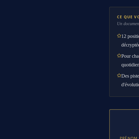
CE QUE V
Un documen
12 posit
décrypté
Pour chac
quotidie
Des pist
d'évolut
PRÉNOM 