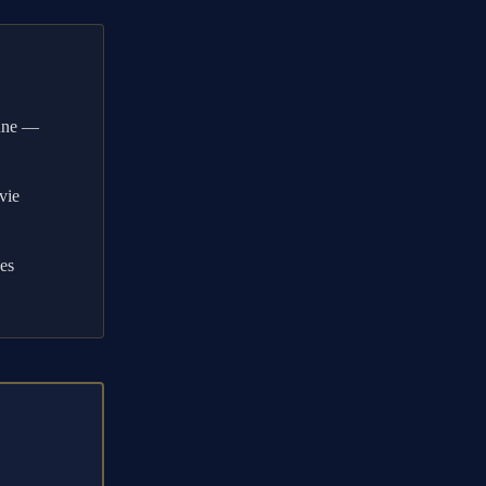
Lune —
vie
ces