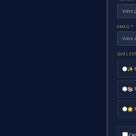
EMAIL *
QUEL EST
✨
📚
🌟
J'ac