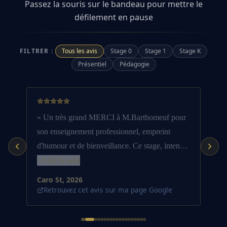
Passez la souris sur le bandeau pour mettre le
défilement en pause
FILTRER :
Tous les avis
Stage 0
Stage 1
Stage K
Présentiel
Pédagogie
«
Un très grand MERCI à M.Barthomeuf pour
son enseignement professionnel, empreint
d'humour et de bienveillance. Ce stage, intense,
a totalement répondu à mes attentes, et au delà.
Lire la suite
»
Caro St
, 2026
Retrouvez cet avis sur ma page Google